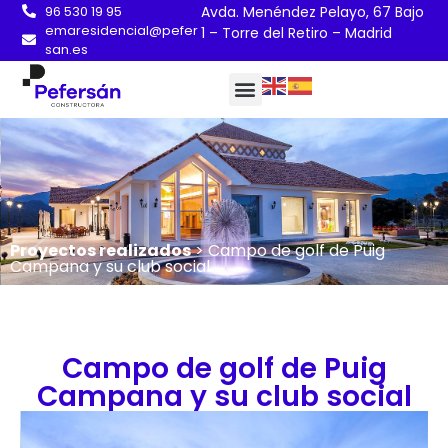
96 530 19 95
Avda. Menéndez Pelayo, 67 Bajo
emaresidencial@pefer
1 – Torre del Retiro – Madrid
san.es
Proyectos realizados
> Campo de golf de Puig
Campana y su club social
Campo de golf de Puig
Campana y su club social